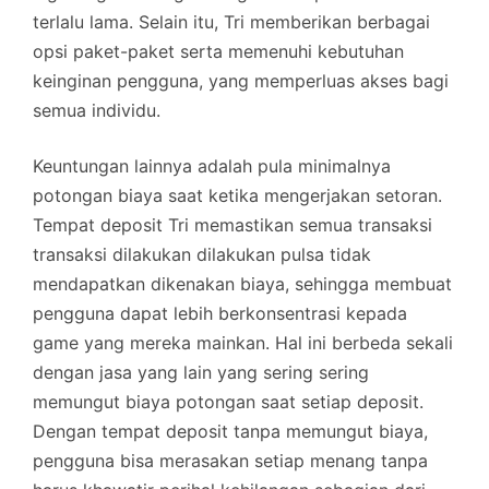
terlalu lama. Selain itu, Tri memberikan berbagai
opsi paket-paket serta memenuhi kebutuhan
keinginan pengguna, yang memperluas akses bagi
semua individu.
Keuntungan lainnya adalah pula minimalnya
potongan biaya saat ketika mengerjakan setoran.
Tempat deposit Tri memastikan semua transaksi
transaksi dilakukan dilakukan pulsa tidak
mendapatkan dikenakan biaya, sehingga membuat
pengguna dapat lebih berkonsentrasi kepada
game yang mereka mainkan. Hal ini berbeda sekali
dengan jasa yang lain yang sering sering
memungut biaya potongan saat setiap deposit.
Dengan tempat deposit tanpa memungut biaya,
pengguna bisa merasakan setiap menang tanpa