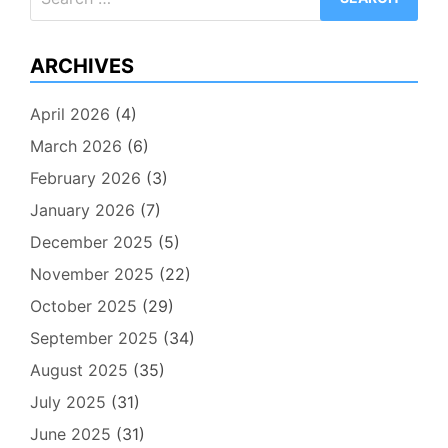
for:
ARCHIVES
April 2026
(4)
March 2026
(6)
February 2026
(3)
January 2026
(7)
December 2025
(5)
November 2025
(22)
October 2025
(29)
September 2025
(34)
August 2025
(35)
July 2025
(31)
June 2025
(31)