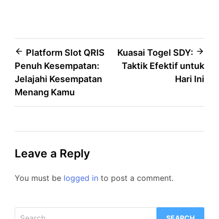
Post
Platform Slot QRIS
Kuasai Togel SDY:
Penuh Kesempatan:
Taktik Efektif untuk
navigation
Jelajahi Kesempatan
Hari Ini
Menang Kamu
Leave a Reply
You must be
logged in
to post a comment.
Search