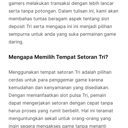
gamers melakukan transaksi dengan lebih lancar
serta tanpa potongan. Dalam tulisan ini, kami akan
membahas tuntas beragam aspek tentang slot
deposit Tri serta mengapa ini ini menjadi pilihan
sempurna untuk anda yang suka permainan game
daring.
Mengapa Memilih Tempat Setoran Tri?
Menggunakan tempat setoran Tri adalah pilihan
cerdas untuk para penggemar game karena
kemudahan dan kenyamanan yang disediakan.
Dengan memanfaatkan slot pulsa Tri, pemain
dapat mengerjakan setoran dengan cepat tanpa
harus proses yang rumit berbelit. Hal ini teramat
menguntungkan sekali untuk orang-orang yang
ingin segera mengakses game tanpa menanti