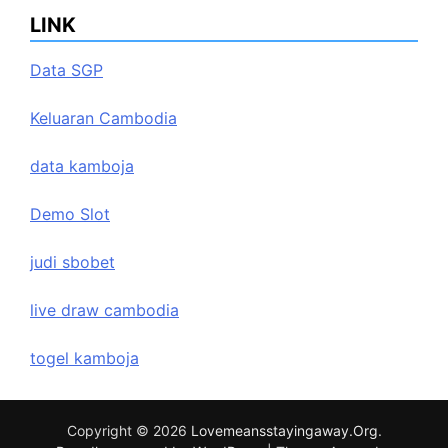
LINK
Data SGP
Keluaran Cambodia
data kamboja
Demo Slot
judi sbobet
live draw cambodia
togel kamboja
Copyright © 2026
Lovemeansstayingaway.Org
.