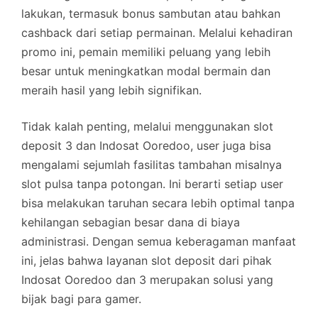
lakukan, termasuk bonus sambutan atau bahkan
cashback dari setiap permainan. Melalui kehadiran
promo ini, pemain memiliki peluang yang lebih
besar untuk meningkatkan modal bermain dan
meraih hasil yang lebih signifikan.
Tidak kalah penting, melalui menggunakan slot
deposit 3 dan Indosat Ooredoo, user juga bisa
mengalami sejumlah fasilitas tambahan misalnya
slot pulsa tanpa potongan. Ini berarti setiap user
bisa melakukan taruhan secara lebih optimal tanpa
kehilangan sebagian besar dana di biaya
administrasi. Dengan semua keberagaman manfaat
ini, jelas bahwa layanan slot deposit dari pihak
Indosat Ooredoo dan 3 merupakan solusi yang
bijak bagi para gamer.