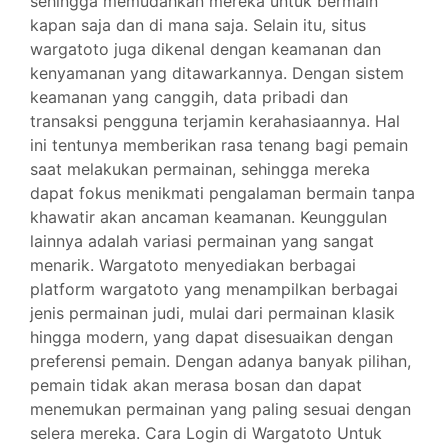
sehingga memudahkan mereka untuk bermain
kapan saja dan di mana saja. Selain itu, situs
wargatoto juga dikenal dengan keamanan dan
kenyamanan yang ditawarkannya. Dengan sistem
keamanan yang canggih, data pribadi dan
transaksi pengguna terjamin kerahasiaannya. Hal
ini tentunya memberikan rasa tenang bagi pemain
saat melakukan permainan, sehingga mereka
dapat fokus menikmati pengalaman bermain tanpa
khawatir akan ancaman keamanan. Keunggulan
lainnya adalah variasi permainan yang sangat
menarik. Wargatoto menyediakan berbagai
platform wargatoto yang menampilkan berbagai
jenis permainan judi, mulai dari permainan klasik
hingga modern, yang dapat disesuaikan dengan
preferensi pemain. Dengan adanya banyak pilihan,
pemain tidak akan merasa bosan dan dapat
menemukan permainan yang paling sesuai dengan
selera mereka. Cara Login di Wargatoto Untuk