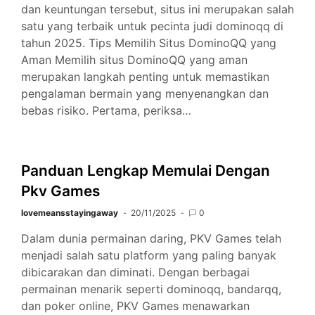
dan keuntungan tersebut, situs ini merupakan salah
satu yang terbaik untuk pecinta judi dominoqq di
tahun 2025. Tips Memilih Situs DominoQQ yang
Aman Memilih situs DominoQQ yang aman
merupakan langkah penting untuk memastikan
pengalaman bermain yang menyenangkan dan
bebas risiko. Pertama, periksa…
Panduan Lengkap Memulai Dengan
Pkv Games
lovemeansstayingaway
20/11/2025
0
Dalam dunia permainan daring, PKV Games telah
menjadi salah satu platform yang paling banyak
dibicarakan dan diminati. Dengan berbagai
permainan menarik seperti dominoqq, bandarqq,
dan poker online, PKV Games menawarkan