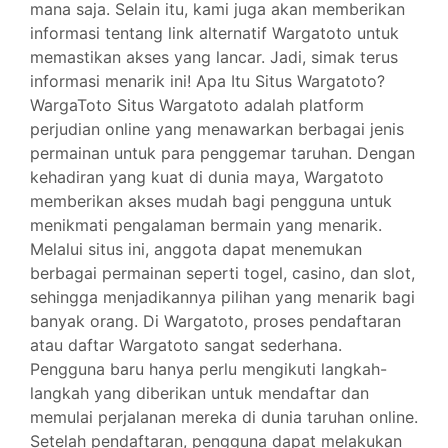
mana saja. Selain itu, kami juga akan memberikan
informasi tentang link alternatif Wargatoto untuk
memastikan akses yang lancar. Jadi, simak terus
informasi menarik ini! Apa Itu Situs Wargatoto?
WargaToto Situs Wargatoto adalah platform
perjudian online yang menawarkan berbagai jenis
permainan untuk para penggemar taruhan. Dengan
kehadiran yang kuat di dunia maya, Wargatoto
memberikan akses mudah bagi pengguna untuk
menikmati pengalaman bermain yang menarik.
Melalui situs ini, anggota dapat menemukan
berbagai permainan seperti togel, casino, dan slot,
sehingga menjadikannya pilihan yang menarik bagi
banyak orang. Di Wargatoto, proses pendaftaran
atau daftar Wargatoto sangat sederhana.
Pengguna baru hanya perlu mengikuti langkah-
langkah yang diberikan untuk mendaftar dan
memulai perjalanan mereka di dunia taruhan online.
Setelah pendaftaran, pengguna dapat melakukan