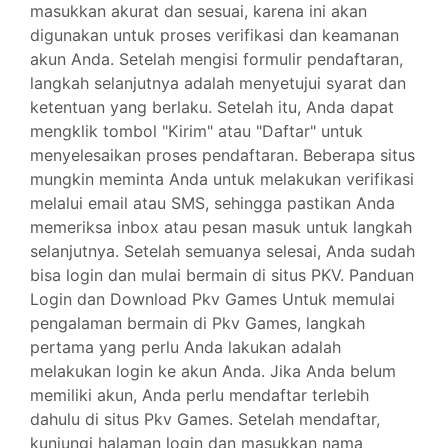
masukkan akurat dan sesuai, karena ini akan
digunakan untuk proses verifikasi dan keamanan
akun Anda. Setelah mengisi formulir pendaftaran,
langkah selanjutnya adalah menyetujui syarat dan
ketentuan yang berlaku. Setelah itu, Anda dapat
mengklik tombol "Kirim" atau "Daftar" untuk
menyelesaikan proses pendaftaran. Beberapa situs
mungkin meminta Anda untuk melakukan verifikasi
melalui email atau SMS, sehingga pastikan Anda
memeriksa inbox atau pesan masuk untuk langkah
selanjutnya. Setelah semuanya selesai, Anda sudah
bisa login dan mulai bermain di situs PKV. Panduan
Login dan Download Pkv Games Untuk memulai
pengalaman bermain di Pkv Games, langkah
pertama yang perlu Anda lakukan adalah
melakukan login ke akun Anda. Jika Anda belum
memiliki akun, Anda perlu mendaftar terlebih
dahulu di situs Pkv Games. Setelah mendaftar,
kunjungi halaman login dan masukkan nama