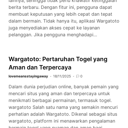
lainnya, sehingga tidak perlu khawatir ketinggalan
berita terbaru. Dengan fitur ini, pengguna dapat
membuat keputusan yang lebih cepat dan tepat
dalam bermain. Tidak hanya itu, aplikasi Wargatoto
juga menyediakan akses cepat ke layanan
pelanggan. Jika pengguna menghadapi…
Wargatoto: Pertaruhan Togel yang
Aman dan Terpercaya
lovemeansstayingaway
18/11/2025
0
Dalam dunia perjudian online, banyak pemain yang
mencari situs yang aman dan terpercaya untuk
menikmati berbagai permainan, termasuk togel.
wargatoto Salah satu nama yang semakin mencuri
perhatian adalah Wargatoto. Dikenal sebagai situs
wargatoto, platform ini menawarkan pengalaman
bermain togel yang nyaman dan aman bagi