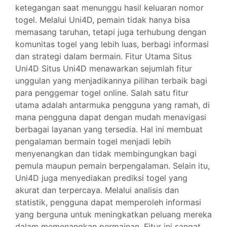
ketegangan saat menunggu hasil keluaran nomor
togel. Melalui Uni4D, pemain tidak hanya bisa
memasang taruhan, tetapi juga terhubung dengan
komunitas togel yang lebih luas, berbagi informasi
dan strategi dalam bermain. Fitur Utama Situs
Uni4D Situs Uni4D menawarkan sejumlah fitur
unggulan yang menjadikannya pilihan terbaik bagi
para penggemar togel online. Salah satu fitur
utama adalah antarmuka pengguna yang ramah, di
mana pengguna dapat dengan mudah menavigasi
berbagai layanan yang tersedia. Hal ini membuat
pengalaman bermain togel menjadi lebih
menyenangkan dan tidak membingungkan bagi
pemula maupun pemain berpengalaman. Selain itu,
Uni4D juga menyediakan prediksi togel yang
akurat dan terpercaya. Melalui analisis dan
statistik, pengguna dapat memperoleh informasi
yang berguna untuk meningkatkan peluang mereka
dalam memenangkan permainan. Fitur ini sangat