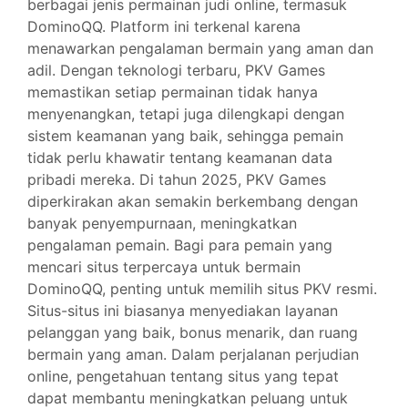
berbagai jenis permainan judi online, termasuk
DominoQQ. Platform ini terkenal karena
menawarkan pengalaman bermain yang aman dan
adil. Dengan teknologi terbaru, PKV Games
memastikan setiap permainan tidak hanya
menyenangkan, tetapi juga dilengkapi dengan
sistem keamanan yang baik, sehingga pemain
tidak perlu khawatir tentang keamanan data
pribadi mereka. Di tahun 2025, PKV Games
diperkirakan akan semakin berkembang dengan
banyak penyempurnaan, meningkatkan
pengalaman pemain. Bagi para pemain yang
mencari situs terpercaya untuk bermain
DominoQQ, penting untuk memilih situs PKV resmi.
Situs-situs ini biasanya menyediakan layanan
pelanggan yang baik, bonus menarik, dan ruang
bermain yang aman. Dalam perjalanan perjudian
online, pengetahuan tentang situs yang tepat
dapat membantu meningkatkan peluang untuk