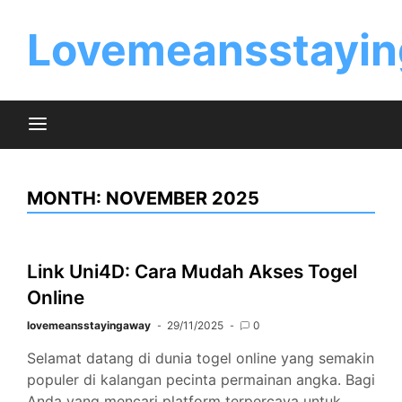
Skip
to
Lovemeansstayin
content
MONTH:
NOVEMBER 2025
Link Uni4D: Cara Mudah Akses Togel
Online
lovemeansstayingaway
29/11/2025
0
Selamat datang di dunia togel online yang semakin
populer di kalangan pecinta permainan angka. Bagi
Anda yang mencari platform terpercaya untuk