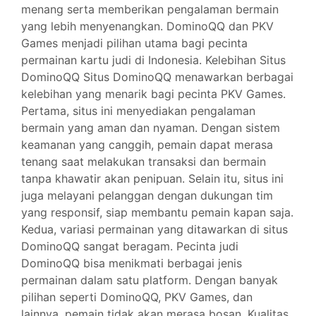
menang serta memberikan pengalaman bermain
yang lebih menyenangkan. DominoQQ dan PKV
Games menjadi pilihan utama bagi pecinta
permainan kartu judi di Indonesia. Kelebihan Situs
DominoQQ Situs DominoQQ menawarkan berbagai
kelebihan yang menarik bagi pecinta PKV Games.
Pertama, situs ini menyediakan pengalaman
bermain yang aman dan nyaman. Dengan sistem
keamanan yang canggih, pemain dapat merasa
tenang saat melakukan transaksi dan bermain
tanpa khawatir akan penipuan. Selain itu, situs ini
juga melayani pelanggan dengan dukungan tim
yang responsif, siap membantu pemain kapan saja.
Kedua, variasi permainan yang ditawarkan di situs
DominoQQ sangat beragam. Pecinta judi
DominoQQ bisa menikmati berbagai jenis
permainan dalam satu platform. Dengan banyak
pilihan seperti DominoQQ, PKV Games, dan
lainnya, pemain tidak akan merasa bosan. Kualitas