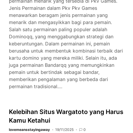
permainan menarik yang tersedia di Pkv Games.
Jenis Permainan dalam Pkv Pkv Games
menawarkan beragam jenis permainan yang
menarik dan mengasyikkan bagi para pemain.
Salah satu permainan paling populer adalah
Dominoqq, yang menggabungkan strategi dan
keberuntungan. Dalam permainan ini, pemain
berusaha untuk membentuk kombinasi terbaik dari
kartu domino yang mereka miliki. Selain itu, ada
juga permainan Bandarqq yang memungkinkan
pemain untuk bertindak sebagai bandar,
memberikan pengalaman yang berbeda dari
permainan tradisional.…
Kelebihan Situs Wargatoto yang Harus
Kamu Ketahui
lovemeansstayingaway
19/11/2025
0