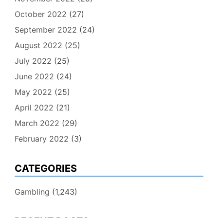
October 2022
(27)
September 2022
(24)
August 2022
(25)
July 2022
(25)
June 2022
(24)
May 2022
(25)
April 2022
(21)
March 2022
(29)
February 2022
(3)
CATEGORIES
Gambling
(1,243)