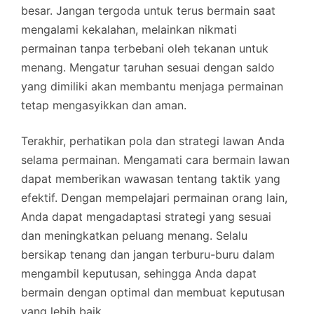
besar. Jangan tergoda untuk terus bermain saat
mengalami kekalahan, melainkan nikmati
permainan tanpa terbebani oleh tekanan untuk
menang. Mengatur taruhan sesuai dengan saldo
yang dimiliki akan membantu menjaga permainan
tetap mengasyikkan dan aman.
Terakhir, perhatikan pola dan strategi lawan Anda
selama permainan. Mengamati cara bermain lawan
dapat memberikan wawasan tentang taktik yang
efektif. Dengan mempelajari permainan orang lain,
Anda dapat mengadaptasi strategi yang sesuai
dan meningkatkan peluang menang. Selalu
bersikap tenang dan jangan terburu-buru dalam
mengambil keputusan, sehingga Anda dapat
bermain dengan optimal dan membuat keputusan
yang lebih baik.