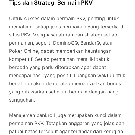
Tips dan Strategi Bermain PKV
Untuk sukses dalam bermain PKV, penting untuk
memahami setiap jenis permainan yang tersedia di
situs PKV. Menguasai aturan dan strategi setiap
permainan, seperti DominoQQ, BandarQ, atau
Poker Online, dapat memberikan keuntungan
kompetitif. Setiap permainan memiliki taktik
berbeda yang perlu diterapkan agar dapat
mencapai hasil yang positif. Luangkan waktu untuk
berlatih di akun demo atau memanfaatkan bonus
yang ditawarkan sebelum bermain dengan uang
sungguhan.
Manajemen bankroll juga merupakan kunci dalam
permainan PKV. Tetapkan anggaran yang jelas dan
patuhi batas tersebut agar terhindar dari kerugian