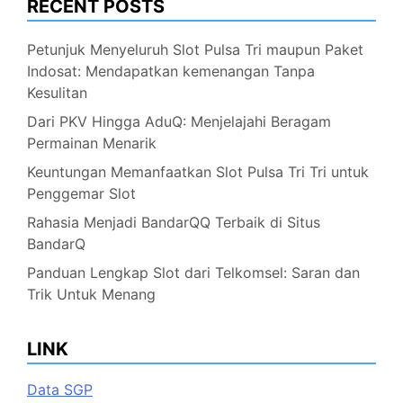
RECENT POSTS
Petunjuk Menyeluruh Slot Pulsa Tri maupun Paket
Indosat: Mendapatkan kemenangan Tanpa
Kesulitan
Dari PKV Hingga AduQ: Menjelajahi Beragam
Permainan Menarik
Keuntungan Memanfaatkan Slot Pulsa Tri Tri untuk
Penggemar Slot
Rahasia Menjadi BandarQQ Terbaik di Situs
BandarQ
Panduan Lengkap Slot dari Telkomsel: Saran dan
Trik Untuk Menang
LINK
Data SGP