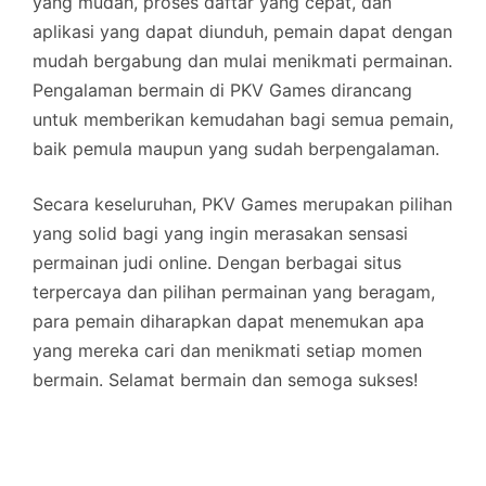
yang mudah, proses daftar yang cepat, dan
aplikasi yang dapat diunduh, pemain dapat dengan
mudah bergabung dan mulai menikmati permainan.
Pengalaman bermain di PKV Games dirancang
untuk memberikan kemudahan bagi semua pemain,
baik pemula maupun yang sudah berpengalaman.
Secara keseluruhan, PKV Games merupakan pilihan
yang solid bagi yang ingin merasakan sensasi
permainan judi online. Dengan berbagai situs
terpercaya dan pilihan permainan yang beragam,
para pemain diharapkan dapat menemukan apa
yang mereka cari dan menikmati setiap momen
bermain. Selamat bermain dan semoga sukses!