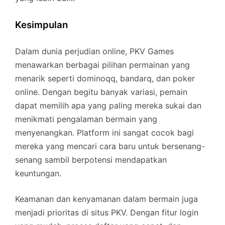
Kesimpulan
Dalam dunia perjudian online, PKV Games
menawarkan berbagai pilihan permainan yang
menarik seperti dominoqq, bandarq, dan poker
online. Dengan begitu banyak variasi, pemain
dapat memilih apa yang paling mereka sukai dan
menikmati pengalaman bermain yang
menyenangkan. Platform ini sangat cocok bagi
mereka yang mencari cara baru untuk bersenang-
senang sambil berpotensi mendapatkan
keuntungan.
Keamanan dan kenyamanan dalam bermain juga
menjadi prioritas di situs PKV. Dengan fitur login