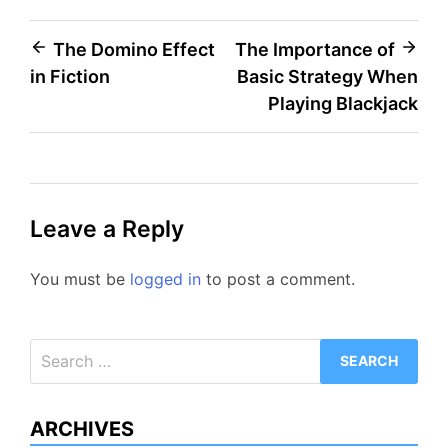
Post
The Domino Effect
The Importance of
in Fiction
Basic Strategy When
navigation
Playing Blackjack
Leave a Reply
You must be
logged in
to post a comment.
Search
for:
ARCHIVES