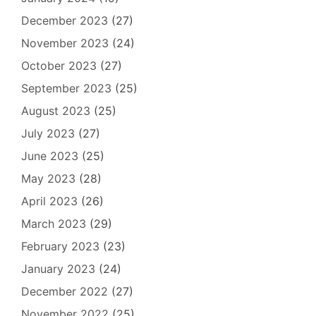
December 2023
(27)
November 2023
(24)
October 2023
(27)
September 2023
(25)
August 2023
(25)
July 2023
(27)
June 2023
(25)
May 2023
(28)
April 2023
(26)
March 2023
(29)
February 2023
(23)
January 2023
(24)
December 2022
(27)
November 2022
(25)